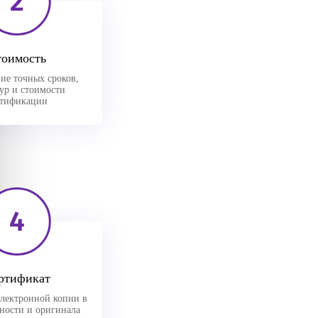
2
тоимость
ие точных сроков,
ур и стоимости
ртификации
4
ртификат
лектронной копии в
вности и оригинала