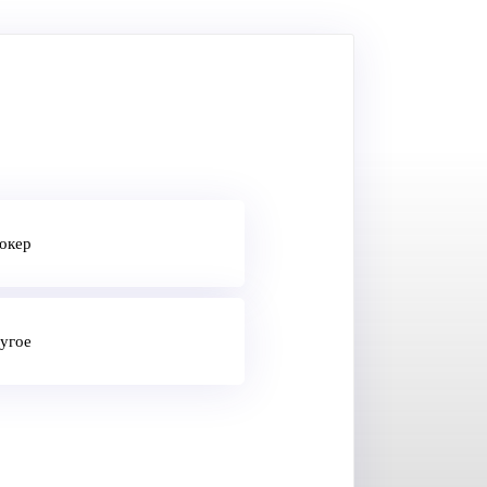
окер
угое