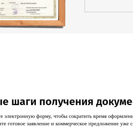
взрывозащищенно
Процедуру вправ
поставщики или 
подвергнуть сер
единичный агрег
Специалисты Цен
оперативно полу
предоставляете 
приступаем к ра
непосредственно
е шаги получения докум
е электронную форму, чтобы сократить время оформлени
те готовое заявление и коммерческое предложение уже с