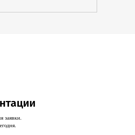
е оборудование, но и его
Ex-компоненты.
е организовать производители,
их законные представители. Оценке можно
ийный выпуск, ограниченную партию,
ат.
тра сертификации в Самаре помогут
чить Сертификат ТР ТС 012. Вы
минимальный портфель документов, и мы
боте без
предоплаты, Вашего
го участия и согласно договору.
ентации
я заявки.
егодня.