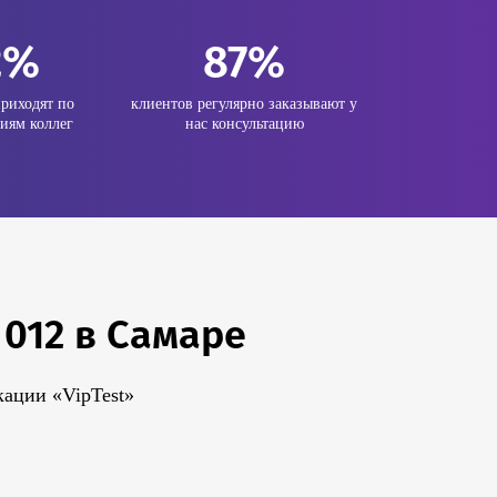
2%
87%
риходят по
клиентов регулярно заказывают у
иям коллег
нас консультацию
012 в Самаре
ации «VipTest»