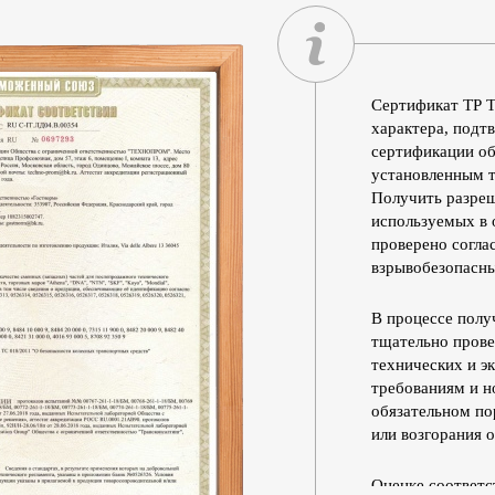
Сертификат ТР Т
характера, подт
сертификации об
установленным т
Получить разреш
используемых в о
проверено согла
взрывобезопасн
В процессе полу
тщательно прове
технических и э
требованиям и н
обязательном по
или возгорания о
Оценке соответс