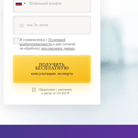
Я ознакомлен(а) с
Политикой
конфиденциальности
и даю согласие
на обработку
персональных данных
.
ПОЛУЧИТЬ
БЕСПЛАТНУЮ
консультацию эксперта
Оформление с занесением
в реестр от 119 820 ₽