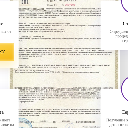
ие
С
ных от
Определен
процед
се
КУ
та
Се
макета
Получение э
равке на
день гото