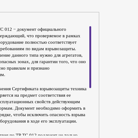
С 012 − документ официального
верждающий, что проверяемое в рамках
орудование полностью соответствует
ребованиям по видам взрывозащиты.
ение данного типа нужно для агрегатов,
пасных зонах, для гарантии того, что оно
сно правилам и признано
ым.
чения Сертификата взрывозащиты техника
ряется на предмет соответствия ее
ксплуатационных свойств действующим
ормам. Документ необходимо оформить в
рядке, чтобы исключить опасность взрыва
борудования в ходе его эксплуатации.
твия по ТР ТС 012 подлежит не только