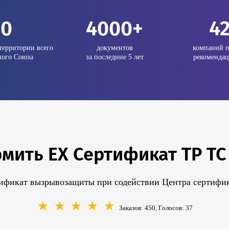
20
4000+
4
территории всего
документов
компаний п
ого Союза
за последние 5 лет
рекомендац
мить EX Сертификат ТР ТС 
ификат вызрывозащиты при содействии Центра сертифик
☆
☆
☆
☆
☆
Заказов: 450, Голосов:
37